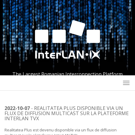
The Largest Romanian Interconnection Platform
Togg
navi
2022-10-07
- REALITATEA PLUS DISPONIBLE VIA UN
FLUX DE DIFFUSION MULTICAST SUR LA PLATEFORME
INTERLAN TVX
Realitatea Plus est devenu disponible via un flux de diffusion