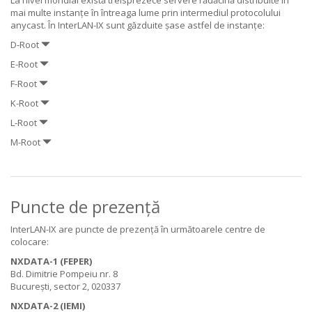
La nivel mondial există treisprezece servere rădăcină distribuite în
mai multe instanțe în întreaga lume prin intermediul protocolului
anycast. În InterLAN-IX sunt găzduite șase astfel de instanțe:
D-Root
E-Root
F-Root
K-Root
L-Root
M-Root
Puncte de prezență
InterLAN-IX are puncte de prezență în următoarele centre de
colocare:
NXDATA-1 (FEPER)
Bd. Dimitrie Pompeiu nr. 8
București, sector 2, 020337
NXDATA-2 (IEMI)