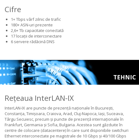
Cifre
1+ Tbps vârf zilnic de trafic
180+ ASN-uri prezente
2,6+ Tb capacitate conectată
17 locații de interconectare
6 servere rădăcină DNS
TEHNIC
Rețeaua InterLAN-IX
InterLAN-IX are puncte de prezență naționale în București,
Constanța, Timișoara, Craiova, Arad, Cluj-Napoca, Iași, Suceava,
Târgu Secuiesc, precum și puncte de prezență internaționale în
Frankfurt, Germania și Sofia, Bulgaria. Acestea sunt găzduite în
centre de colocare (datacentere) în care sunt disponibile switchuri
Ethernet interconectate pe magistrale de 10 Gbps și 40/100 Gbps