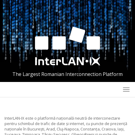
The Largest Romanian Interconnection Platform
Togg
navi
InterLAN-IX este o platformă națională neutră de interconectare
pentru schimbul de trafic de date și internet, cu puncte de prezență
naționale în București, Arad, Cluj-Napoca, Constanța, Craiova, Iași,
Suceava, Timișoara, Târgu Secuiesc, Gheorghieni și puncte de