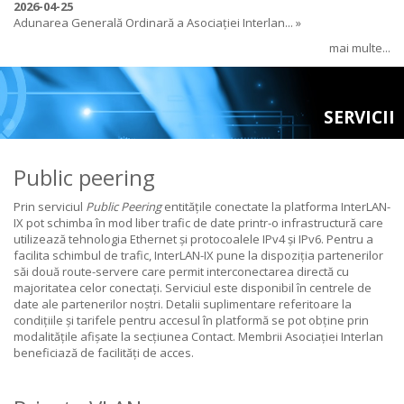
2026-04-25
Adunarea Generală Ordinară a Asociației Interlan... »
mai multe...
SERVICII
Public peering
Prin serviciul
Public Peering
entitățile conectate la platforma InterLAN-
IX pot schimba în mod liber trafic de date printr-o infrastructură care
utilizează tehnologia Ethernet și protocoalele IPv4 și IPv6. Pentru a
facilita schimbul de trafic, InterLAN-IX pune la dispoziția partenerilor
săi două route-servere care permit interconectarea directă cu
majoritatea celor conectați. Serviciul este disponibil în centrele de
date ale partenerilor noștri. Detalii suplimentare referitoare la
condițiile și tarifele pentru accesul în platformă se pot obține prin
modalitățile afișate la secțiunea Contact. Membrii Asociației Interlan
beneficiază de
facilități
de acces.