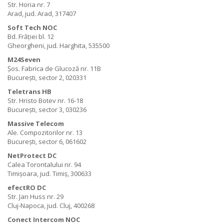
Str. Horia nr. 7
Arad, jud. Arad, 317407
Soft Tech NOC
Bd. Frăției bl. 12
Gheorgheni, jud. Harghita, 535500
M24Seven
Șos. Fabrica de Glucoză nr. 11B
București, sector 2, 020331
Teletrans HB
Str. Hristo Botev nr. 16-18
București, sector 3, 030236
Massive Telecom
Ale. Compozitorilor nr. 13
București, sector 6, 061602
NetProtect DC
Calea Torontalului nr. 94
Timișoara, jud. Timiș, 300633
efectRO DC
Str. Jan Huss nr. 29
Cluj-Napoca, jud. Cluj, 400268
Conect Intercom NOC