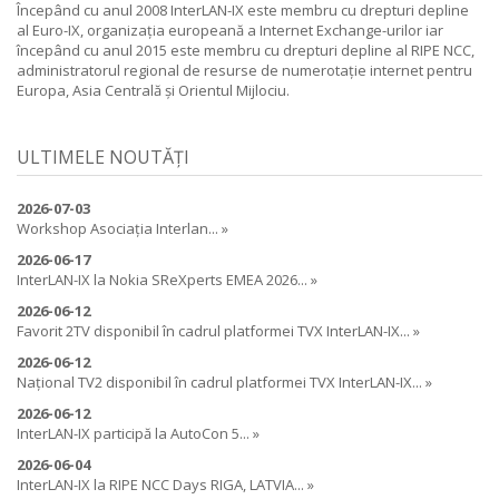
Începând cu anul 2008 InterLAN-IX este membru cu drepturi depline
al Euro-IX, organizația europeană a Internet Exchange-urilor iar
începând cu anul 2015 este membru cu drepturi depline al RIPE NCC,
administratorul regional de resurse de numerotație internet pentru
Europa, Asia Centrală și Orientul Mijlociu.
ULTIMELE NOUTĂȚI
2026-07-03
Workshop Asociația Interlan... »
2026-06-17
InterLAN-IX la Nokia SReXperts EMEA 2026... »
2026-06-12
Favorit 2TV disponibil în cadrul platformei TVX InterLAN-IX... »
2026-06-12
Național TV2 disponibil în cadrul platformei TVX InterLAN-IX... »
2026-06-12
InterLAN-IX participă la AutoCon 5... »
2026-06-04
InterLAN-IX la RIPE NCC Days RIGA, LATVIA... »