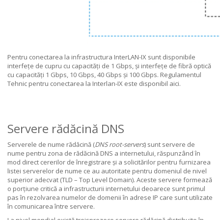
Pentru conectarea la infrastructura InterLAN-IX sunt disponibile
interfețe de cupru cu capacități de 1 Gbps, și interfețe de fibră optică
cu capacități 1 Gbps, 10 Gbps, 40 Gbps și 100 Gbps. Regulamentul
Tehnic pentru conectarea la Interlan-IX este disponibil
aici
.
Servere rădăcină DNS
Serverele de nume rădăcină (
DNS root-servers
) sunt servere de
nume pentru zona de rădăcină DNS a internetului, răspunzând în
mod direct cererilor de înregistrare și a solicitărilor pentru furnizarea
listei serverelor de nume ce au autoritate pentru domeniul de nivel
superior adecvat (TLD – Top Level Domain). Aceste servere formează
o porțiune critică a infrastructurii internetului deoarece sunt primul
pas în rezolvarea numelor de domenii în adrese IP care sunt utilizate
în comunicarea între servere.