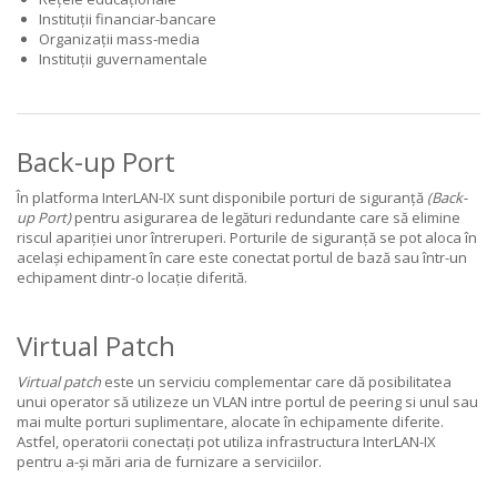
Instituții financiar-bancare
Organizații mass-media
Instituții guvernamentale
Back-up Port
În platforma InterLAN-IX sunt disponibile porturi de siguranță
(Back-
up Port)
pentru asigurarea de legături redundante care să elimine
riscul apariției unor întreruperi. Porturile de siguranță se pot aloca în
același echipament în care este conectat portul de bază sau într-un
echipament dintr-o locație diferită.
Virtual Patch
Virtual patch
este un serviciu complementar care dă posibilitatea
unui operator să utilizeze un VLAN intre portul de peering si unul sau
mai multe porturi suplimentare, alocate în echipamente diferite.
Astfel, operatorii conectați pot utiliza infrastructura InterLAN-IX
pentru a-și mări aria de furnizare a serviciilor.