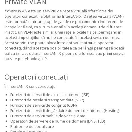
Private VLAN
Private VLAN
este un serviciu de rețea virtuală oferit între doi
operatori conectați la platforma InterLAN-IX. O rețea virtuală (VLAN)
este formată dintr-un grup de gazde ce pot comunica indiferent de
locația lor fizică, ca și cum s-ar afla în același domeniu de difuzare.
Practic, un VLAN este similar unei rețele locale fizice, permițând în
același timp stațiilor să nu fie conectate în același switch de rețea.
Acest serviciu se poate aloca între doi sau mai mulți operatori
conectați, dând acestora posibilitatea ca pe lângă peering să poată
utiliza infrastructura InterLAN-IX și pentru a furniza sau primi servicii
bazate pe tehnologia IP.
Operatori conectați
În InterLAN-IX sunt conectați:
Furnizori de servicii de acces la internet (ISP)
Furnizori de rețele și transport date (NSP)
Furnizori de servicii de conținut (CDN)
Furnizori de servicii de găzduire domenii de internet (Hosting)
Furnizori de servicii mobile de voce și date
Operatori de servere de nume de domenii (DNS, TLD)
Platforme de socializare
Rețele educaționale