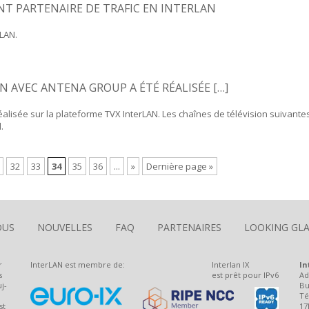
NT PARTENAIRE DE TRAFIC EN INTERLAN
rLAN.
ON AVEC ANTENA GROUP A ÉTÉ RÉALISÉE […]
alisée sur la plateforme TVX InterLAN. Les chaînes de télévision suivantes
.
32
33
34
35
36
...
»
Dernière page »
OUS
NOUVELLES
FAQ
PARTENAIRES
LOOKING GLA
r
InterLAN est membre de:
Interlan IX
In
s
est prêt pour IPv6
Ad
j-
Bu
Té
st
17