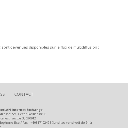
 sont devenues disponibles sur le flux de multidiffusion :
SS
CONTACT
terLAN Internet Exchange
dresse: Str. Cezar Bolliac nr. 8
carest, sector 3, 030912
léphone fixe / Fax : +40317102428 (lundi au vendredi de 9h à
h)