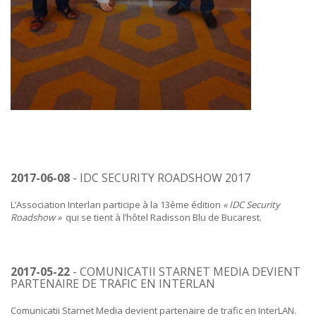
2017-06-08
- IDC SECURITY ROADSHOW 2017
L’Association Interlan participe à la 13ème édition
« IDC Security
Roadshow »
qui se tient à l’hôtel Radisson Blu de Bucarest.
2017-05-22
- COMUNICATII STARNET MEDIA DEVIENT
PARTENAIRE DE TRAFIC EN INTERLAN
Comunicatii Starnet Media devient partenaire de trafic en InterLAN.