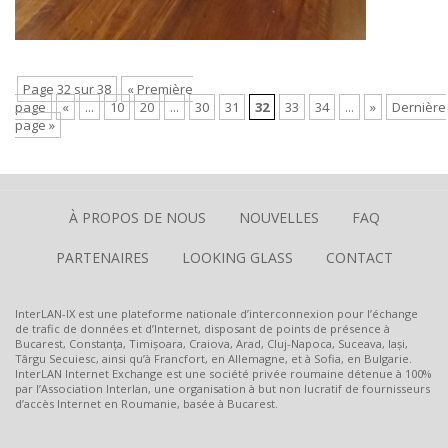
Page 32 sur 38
« Première
page
«
...
10
20
...
30
31
32
33
34
...
»
Dernière
page »
À PROPOS DE NOUS
NOUVELLES
FAQ
PARTENAIRES
LOOKING GLASS
CONTACT
InterLAN-IX est une plateforme nationale d’interconnexion pour l’échange
de trafic de données et d’Internet, disposant de points de présence à
Bucarest, Constanța, Timișoara, Craiova, Arad, Cluj-Napoca, Suceava, Iași,
Târgu Secuiesc, ainsi qu’à Francfort, en Allemagne, et à Sofia, en Bulgarie.
InterLAN Internet Exchange est une société privée roumaine détenue à 100%
par l’Association Interlan, une organisation à but non lucratif de fournisseurs
d’accès Internet en Roumanie, basée à Bucarest.