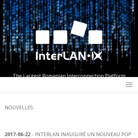
The Largest Romanian Interconnection Platform
Togg
navi
NOUVELLES
2017-06-22
- INTERLAN INAUGURÉ UN NOUVEAU POP