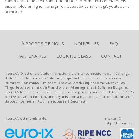
communauté des télécom cette année. Informations et matériels
disponibles en ligne :
ronog3.ro
,
facebook.com/ronog3
,
youtube.ro –
RONOG 3
‘
À PROPOS DE NOUS
NOUVELLES
FAQ
PARTENAIRES
LOOKING GLASS
CONTACT
InterLAN-IX est une plateforme nationale d’interconnexion pour l’échange
de trafic de données et d’Internet, disposant de points de présence à
Bucarest, Constanța, Timișoara, Craiova, Arad, Cluj-Napoca, Suceava, Iași,
Târgu Secuiesc, ainsi qu’à Francfort, en Allemagne, et à Sofia, en Bulgarie.
InterLAN Internet Exchange est une société privée roumaine détenue à 100%
par l’Association Interlan, une organisation à but non lucratif de fournisseurs
d’accès Internet en Roumanie, basée à Bucarest.
InterLAN est membre de:
Interlan IX
est prêt pour IPv6