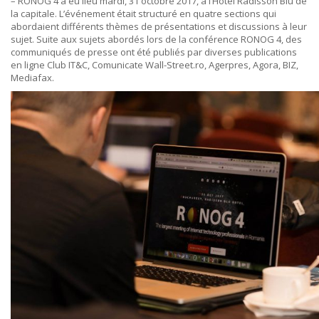
– RONOG 4 a eu lieu mardi, 31 octobre 2017, à l’Hôtel Radisson Blu de
la capitale. L’événement était structuré en quatre sections qui
abordaient différents thèmes de présentations et discussions à leur
sujet. Suite aux sujets abordés lors de la conférence RONOG 4, des
communiqués de presse ont été publiés par diverses publications
en ligne Club IT&C, Comunicate Wall-Street.ro, Agerpres, Agora, BIZ,
Mediafax.