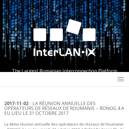
The Largest Romanian Interconnection Platform
Togg
navi
2017-11-02
- LA RÉUNION ANNUELLE DES
OPÉRATEURS DE RÉSEAUX DE ROUMANIE – RONOG 4 A
EU LIEU LE 31 OCTOBRE 2017
La 4ème réunion annuelle des opérateurs de réseaux de Roumanie