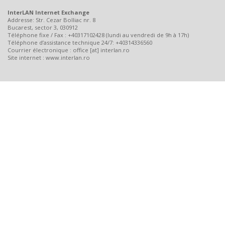
InterLAN Internet Exchange
Addresse: Str. Cezar Bolliac nr. 8
Bucarest, sector 3, 030912
Téléphone fixe / Fax : +40317102428 (lundi au vendredi de 9h à 17h)
Téléphone d’assistance technique 24/7: +40314336560
Courrier électronique : office [at] interlan.ro
Site internet : www.interlan.ro