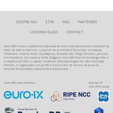
DESPRE NOI
ȘTIRI
FAQ
PARTENERI
LOOKING GLASS
CONTACT
InterLAN-IX este o platformă națională de interconectare pentru schimbul de
trafic de date și internet, cu puncte de prezență în București, Constanța,
Timișoara, Craiova, Arad, Cluj-Napoca, Suceava, Iași, Târgu Secuiesc, precum
și în Frankfurt, Germania și Sofia, Bulgaria. InterLAN Internet Exchange este o
companie privată cu capital românesc deținută integral de către Asociația
Interlan, o organizație non-profit a furnizorilor de servicii de acces la
Internet din România, având sediul la București.
InterLAN este membru:
Interlan-IX
este IPv6 ready