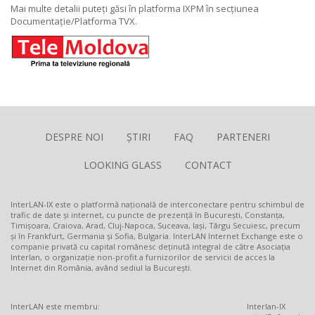
Mai multe detalii puteți găsi în platforma IXPM în secțiunea
Documentație/Platforma TVX.
DESPRE NOI
ȘTIRI
FAQ
PARTENERI
LOOKING GLASS
CONTACT
InterLAN-IX este o platformă națională de interconectare pentru schimbul de
trafic de date și internet, cu puncte de prezență în București, Constanța,
Timișoara, Craiova, Arad, Cluj-Napoca, Suceava, Iași, Târgu Secuiesc, precum
și în Frankfurt, Germania și Sofia, Bulgaria. InterLAN Internet Exchange este o
companie privată cu capital românesc deținută integral de către Asociația
Interlan, o organizație non-profit a furnizorilor de servicii de acces la
Internet din România, având sediul la București.
InterLAN este membru:
Interlan-IX