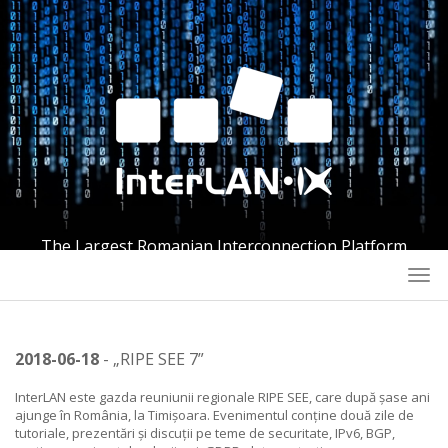
The Largest Romanian Interconnection Platform
Togg
navi
2018-06-18
- „RIPE SEE 7”
InterLAN este gazda reuniunii regionale RIPE SEE, care după șase ani
ajunge în România, la Timișoara. Evenimentul conține două zile de
tutoriale, prezentări și discuții pe teme de securitate, IPv6, BGP,