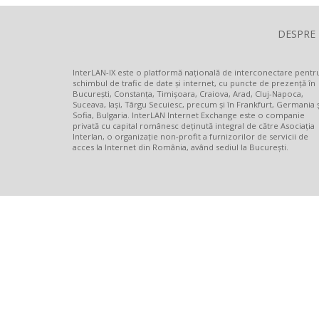
DESPRE
InterLAN-IX este o platformă națională de interconectare pentr
schimbul de trafic de date și internet, cu puncte de prezență în
București, Constanța, Timișoara, Craiova, Arad, Cluj-Napoca,
Suceava, Iași, Târgu Secuiesc, precum și în Frankfurt, Germania ș
Sofia, Bulgaria. InterLAN Internet Exchange este o companie
privată cu capital românesc deținută integral de către Asociația
Interlan, o organizație non-profit a furnizorilor de servicii de
acces la Internet din România, având sediul la București.