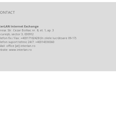
CONTACT
terLAN Internet Exchange
resa: Str. Cezar Bolliac nr. 8, et. 1, ap. 3
curești, sector 3, 030912
lefon fix / Fax: +40317102428 (în zilele lucrătoare 09-17)
lefon suport tehnic 24/7: +40314336560
Mail: office [at] interlan.ro
bsite:
www.interlan.ro