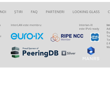
 NOI
ȘTIRI
FAQ
PARTENERI
LOOKING GLASS
The Largest Romanian Interconnection Platform
u
InterLAN este membru:
Interlan-IX
In
este IPv6 ready
Ad
Bu
i
Te
Te
E-
We