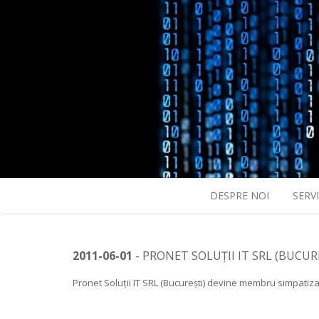
DESPRE NOI
SERVI
2011-06-01
- PRONET SOLUȚII IT SRL (BUCU
Pronet Soluții IT SRL (București) devine membru simpatizan