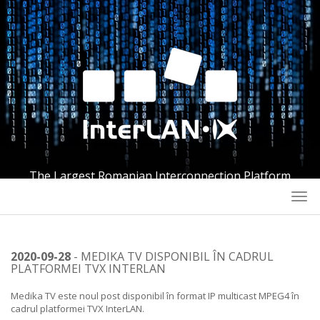
The Largest Romanian Interconnection Platform
Togg
navi
2020-09-28
- MEDIKA TV DISPONIBIL ÎN CADRUL
PLATFORMEI TVX INTERLAN
Medika TV este noul post disponibil în format IP multicast MPEG4 în
cadrul platformei TVX InterLAN.