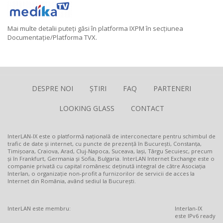
Mai multe detalii puteți găsi în platforma IXPM în secțiunea
Documentație/Platforma TVX.
DESPRE NOI
ȘTIRI
FAQ
PARTENERI
LOOKING GLASS
CONTACT
InterLAN-IX este o platformă națională de interconectare pentru schimbul de
trafic de date și internet, cu puncte de prezență în București, Constanța,
Timișoara, Craiova, Arad, Cluj-Napoca, Suceava, Iași, Târgu Secuiesc, precum
și în Frankfurt, Germania și Sofia, Bulgaria. InterLAN Internet Exchange este o
companie privată cu capital românesc deținută integral de către Asociația
Interlan, o organizație non-profit a furnizorilor de servicii de acces la
Internet din România, având sediul la București.
InterLAN este membru:
Interlan-IX
este IPv6 ready