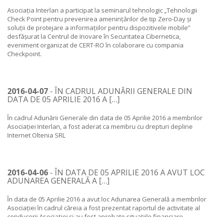
Asociația Interlan a participat la seminarul tehnologic „Tehnologii
Check Point pentru prevenirea amenințărilor de tip Zero-Day și
soluții de protejare a informațiilor pentru dispozitivele mobile”
desfășurat la Centrul de Inovare în Securitatea Cibernetica,
eveniment organizat de CERT-RO în colaborare cu compania
Checkpoint.
2016-04-07
- ÎN CADRUL ADUNĂRII GENERALE DIN
DATA DE 05 APRILIE 2016 A […]
În cadrul Adunării Generale din data de 05 Aprilie 2016 a membrilor
Asociației Interlan, a fost aderat ca membru cu drepturi depline
Internet Oltenia SRL
2016-04-06
- ÎN DATA DE 05 APRILIE 2016 A AVUT LOC
ADUNAREA GENERALĂ A […]
În data de 05 Aprilie 2016 a avut loc Adunarea Generală a membrilor
Asociației în cadrul căreia a fost prezentat raportul de activitate al
conducerii Asociației și au fost aprobate situațiile financiare