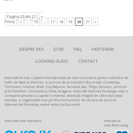
Pagina 20 din 21
«
Prima
«
...
10
...
17
18
19
20
21
»
DESPRE NOI
ȘTIRI
FAQ
PARTENERI
LOOKING GLASS
CONTACT
InterLAN-IX este o platformă națională de interconectare pentru schimbul de
trafic de date și internet, cu puncte de prezență în București, Constanța,
Timișoara, Craiova, Arad, Cluj-Napoca, Suceava, Iași, Târgu Secuiesc, precum
și în Frankfurt, Germania și Sofia, Bulgaria. InterLAN Internet Exchange este o
companie privată cu capital românesc deținută integral de către Asociația
Interlan, o organizație non-profit a furnizorilor de servicii de acces la
Internet din România, având sediul la București.
InterLAN este membru:
Interlan-IX
este IPv6 ready