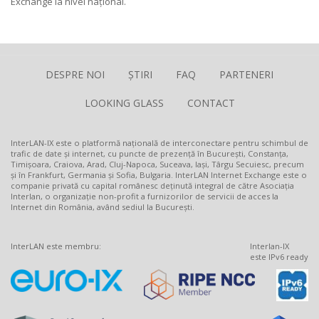
Exchange la nivel național.
DESPRE NOI
ȘTIRI
FAQ
PARTENERI
LOOKING GLASS
CONTACT
InterLAN-IX este o platformă națională de interconectare pentru schimbul de
trafic de date și internet, cu puncte de prezență în București, Constanța,
Timișoara, Craiova, Arad, Cluj-Napoca, Suceava, Iași, Târgu Secuiesc, precum
și în Frankfurt, Germania și Sofia, Bulgaria. InterLAN Internet Exchange este o
companie privată cu capital românesc deținută integral de către Asociația
Interlan, o organizație non-profit a furnizorilor de servicii de acces la
Internet din România, având sediul la București.
InterLAN este membru:
Interlan-IX
este IPv6 ready