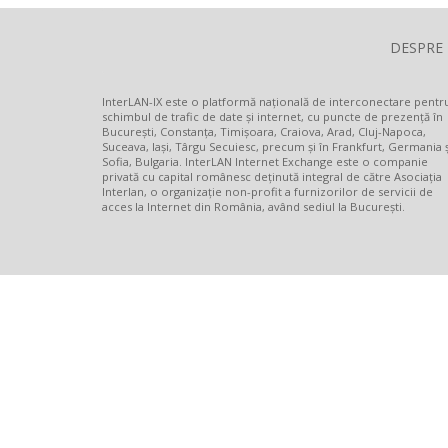
DESPRE
InterLAN-IX este o platformă națională de interconectare pentr
schimbul de trafic de date și internet, cu puncte de prezență în
București, Constanța, Timișoara, Craiova, Arad, Cluj-Napoca,
Suceava, Iași, Târgu Secuiesc, precum și în Frankfurt, Germania ș
Sofia, Bulgaria. InterLAN Internet Exchange este o companie
privată cu capital românesc deținută integral de către Asociația
Interlan, o organizație non-profit a furnizorilor de servicii de
acces la Internet din România, având sediul la București.