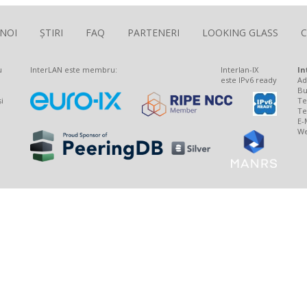
 NOI
ȘTIRI
FAQ
PARTENERI
LOOKING GLASS
The Largest Romanian Interconnection Platform
u
InterLAN este membru:
Interlan-IX
In
este IPv6 ready
Ad
Bu
i
Te
Te
E-
We