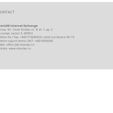
CONTACT
terLAN Internet Exchange
resa: Str. Cezar Bolliac nr. 8, et. 1, ap. 3
curești, sector 3, 030912
lefon fix / Fax: +40317102428 (în zilele lucrătoare 09-17)
lefon suport tehnic 24/7: +40314336560
Mail: office [at] interlan.ro
bsite:
www.interlan.ro