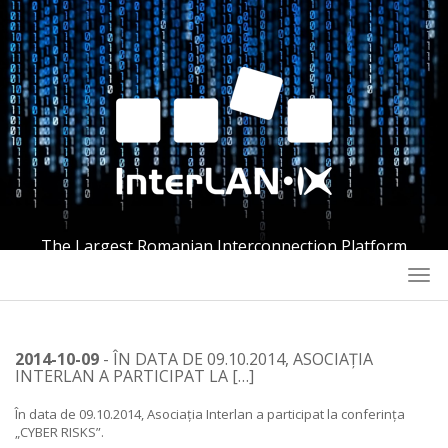
The Largest Romanian Interconnection Platform
Togg
navi
2014-10-09
- ÎN DATA DE 09.10.2014, ASOCIAȚIA
INTERLAN A PARTICIPAT LA […]
În data de 09.10.2014, Asociația Interlan a participat la conferința
„CYBER RISKS”.