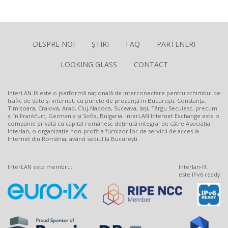
DESPRE NOI
ȘTIRI
FAQ
PARTENERI
LOOKING GLASS
CONTACT
InterLAN-IX este o platformă națională de interconectare pentru schimbul de
trafic de date și internet, cu puncte de prezență în București, Constanța,
Timișoara, Craiova, Arad, Cluj-Napoca, Suceava, Iași, Târgu Secuiesc, precum
și în Frankfurt, Germania și Sofia, Bulgaria. InterLAN Internet Exchange este o
companie privată cu capital românesc deținută integral de către Asociația
Interlan, o organizație non-profit a furnizorilor de servicii de acces la
Internet din România, având sediul la București.
InterLAN este membru:
Interlan-IX
este IPv6 ready