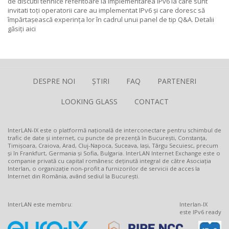
de discutii tehnice referitoare la implementarea IPv6 la care sunt
invitati toți operatorii care au implementat IPv6 și care doresc să
împărtașească experința lor în cadrul unui panel de tip Q&A. Detalii
găsiți
aici
DESPRE NOI
ȘTIRI
FAQ
PARTENERI
LOOKING GLASS
CONTACT
InterLAN-IX este o platformă națională de interconectare pentru schimbul de
trafic de date și internet, cu puncte de prezență în București, Constanța,
Timișoara, Craiova, Arad, Cluj-Napoca, Suceava, Iași, Târgu Secuiesc, precum
și în Frankfurt, Germania și Sofia, Bulgaria. InterLAN Internet Exchange este o
companie privată cu capital românesc deținută integral de către Asociația
Interlan, o organizație non-profit a furnizorilor de servicii de acces la
Internet din România, având sediul la București.
InterLAN este membru:
Interlan-IX
este IPv6 ready