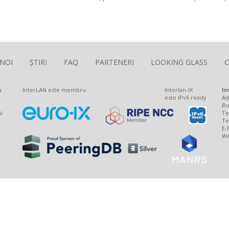
The Largest Romanian Interconnection Platform
 NOI
ȘTIRI
FAQ
PARTENERI
LOOKING GLASS
u
InterLAN este membru:
Interlan-IX
In
este IPv6 ready
Ad
Bu
i
Te
Te
E-
We