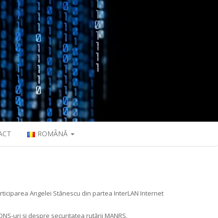
ACT
ROMÂNĂ
rticiparea Angelei Stănescu din partea InterLAN Internet
 DNS-uri și despre securitatea rutării MANRS.