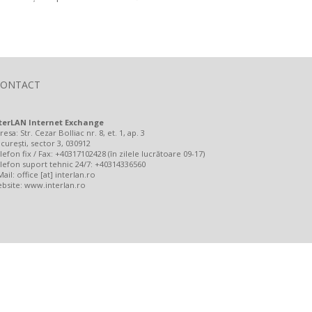
CONTACT
terLAN Internet Exchange
resa: Str. Cezar Bolliac nr. 8, et. 1, ap. 3
curești, sector 3, 030912
lefon fix / Fax: +40317102428 (în zilele lucrătoare 09-17)
lefon suport tehnic 24/7: +40314336560
Mail: office [at] interlan.ro
bsite:
www.interlan.ro