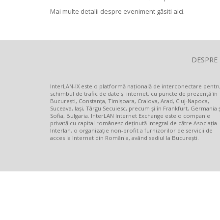
Mai multe detalii despre eveniment găsiti
aici
.
DESPRE
InterLAN-IX este o platformă națională de interconectare pentr
schimbul de trafic de date și internet, cu puncte de prezență în
București, Constanța, Timișoara, Craiova, Arad, Cluj-Napoca,
Suceava, Iași, Târgu Secuiesc, precum și în Frankfurt, Germania ș
Sofia, Bulgaria. InterLAN Internet Exchange este o companie
privată cu capital românesc deținută integral de către Asociația
Interlan, o organizație non-profit a furnizorilor de servicii de
acces la Internet din România, având sediul la București.