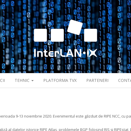
CII
TEHNIC
PLATFORMA TVX
PARTENERI
CONT
 perioada 9-13 noiembrie 2020. Evenimentul este găzduit de RIPE NCC, cu pa
ză al datelor istorice RIPE Atlas, problemele BGP folosind RIS și RIPEstat,