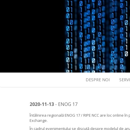
DESPRE NOI
SERVI
2020-11-13
- ENOG 17
Întâlnirea regională ENOG 17 / RIPE NCC are loc online în
Exchange.
În cadrul evenimentului se discută despre modelul de anali