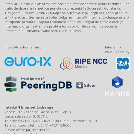
InterLAN-IX este o platformă națională de interconectare pentru schimbul de
trafic de date și internet, cu puncte de prezență în București, Constanța,
Timișoara, Craiova, Arad, Cluj-Napoca, Suceava, Iași, Târgu Secuiesc, precum
și în Frankfurt, Germania și Sofia, Bulgaria. InterLAN Internet Exchange este o
companie privată cu capital românesc deținută integral de către Asociația
Interlan, o organizație non-profit a furnizorilor de servicii de acces la
Internet din România, având sediul la București.
InterLAN este membru:
Interlan-IX
este IPv6 ready
InterLAN Internet Exchange
Adresa: Str. Cezar Bolliac nr. 8, et. 1, ap. 3
București, sector 3, 030912
Telefon fix / Fax: +40317102428 (în zilele lucrătoare 09-17)
Telefon suport tehnic 24/7: +40314336560
E-Mail: office [at] interlan.ro