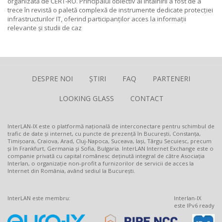
organizată de CERT-RO. Principalul obiectiv al întâlnirii a fost de a
trece în revistă o paletă complexă de instrumente dedicate protecției
infrastructurilor IT, oferind participanților acces la informații
relevante și studii de caz
DESPRE NOI
ȘTIRI
FAQ
PARTENERI
LOOKING GLASS
CONTACT
InterLAN-IX este o platformă națională de interconectare pentru schimbul de
trafic de date și internet, cu puncte de prezență în București, Constanța,
Timișoara, Craiova, Arad, Cluj-Napoca, Suceava, Iași, Târgu Secuiesc, precum
și în Frankfurt, Germania și Sofia, Bulgaria. InterLAN Internet Exchange este o
companie privată cu capital românesc deținută integral de către Asociația
Interlan, o organizație non-profit a furnizorilor de servicii de acces la
Internet din România, având sediul la București.
InterLAN este membru:
Interlan-IX
este IPv6 ready