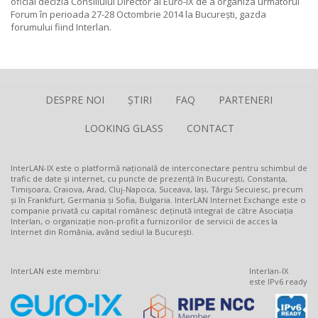
oficial decizia Consiliului Director al Euro-IX de a organiza următorul
Forum în perioada 27-28 Octombrie 2014 la București, gazda
forumului fiind Interlan.
DESPRE NOI
ȘTIRI
FAQ
PARTENERI
LOOKING GLASS
CONTACT
InterLAN-IX este o platformă națională de interconectare pentru schimbul de
trafic de date și internet, cu puncte de prezență în București, Constanța,
Timișoara, Craiova, Arad, Cluj-Napoca, Suceava, Iași, Târgu Secuiesc, precum
și în Frankfurt, Germania și Sofia, Bulgaria. InterLAN Internet Exchange este o
companie privată cu capital românesc deținută integral de către Asociația
Interlan, o organizație non-profit a furnizorilor de servicii de acces la
Internet din România, având sediul la București.
InterLAN este membru:
Interlan-IX
este IPv6 ready