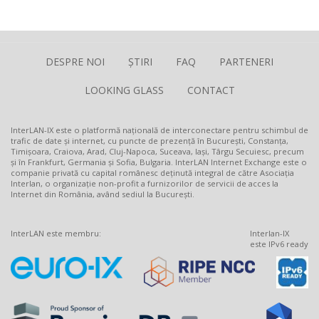
DESPRE NOI
ȘTIRI
FAQ
PARTENERI
LOOKING GLASS
CONTACT
InterLAN-IX este o platformă națională de interconectare pentru schimbul de
trafic de date și internet, cu puncte de prezență în București, Constanța,
Timișoara, Craiova, Arad, Cluj-Napoca, Suceava, Iași, Târgu Secuiesc, precum
și în Frankfurt, Germania și Sofia, Bulgaria. InterLAN Internet Exchange este o
companie privată cu capital românesc deținută integral de către Asociația
Interlan, o organizație non-profit a furnizorilor de servicii de acces la
Internet din România, având sediul la București.
InterLAN este membru:
Interlan-IX
este IPv6 ready