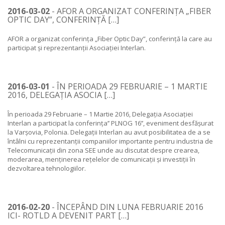
2016-03-02
- AFOR A ORGANIZAT CONFERINȚA „FIBER
OPTIC DAY”, CONFERINȚĂ […]
AFOR a organizat conferința „Fiber Optic Day”, conferință la care au
participat și reprezentanții Asociației Interlan.
2016-03-01
- ÎN PERIOADA 29 FEBRUARIE – 1 MARTIE
2016, DELEGAȚIA ASOCIA […]
În perioada 29 Februarie – 1 Martie 2016, Delegația Asociației
Interlan a participat la conferința’’ PLNOG 16’’, eveniment desfășurat
la Varșovia, Polonia. Delegații Interlan au avut posibilitatea de a se
întâlni cu reprezentanții companiilor importante pentru industria de
Telecomunicații din zona SEE unde au discutat despre crearea,
moderarea, menținerea rețelelor de comunicații și investiții în
dezvoltarea tehnologiilor.
2016-02-20
- ÎNCEPÂND DIN LUNA FEBRUARIE 2016
ICI- ROTLD A DEVENIT PART […]