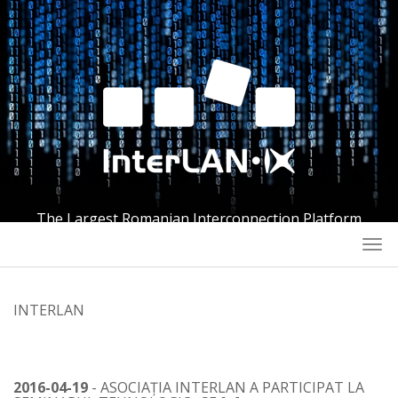
The Largest Romanian Interconnection Platform
Togg
navi
INTERLAN
2016-04-19
- ASOCIAȚIA INTERLAN A PARTICIPAT LA