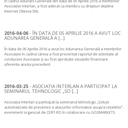
În cadrul Adunării Generale din data de 05 Aprilie 2016 a membrilor
Asociației Interlan, a fost aderat ca membru cu drepturi depline
Internet Oltenia SRL
2016-04-06
- ÎN DATA DE 05 APRILIE 2016 A AVUT LOC
ADUNAREA GENERALĂ A […]
În data de 05 Aprilie 2016 a avut loc Adunarea Generală a membrilor
Asociației în cadrul căreia a fost prezentat raportul de activitate al
conducerii Asociației și au fost aprobate situațiile financiare
aferente anului precedent
2016-03-25
- ASOCIAȚIA INTERLAN A PARTICIPAT LA
SEMINARUL TEHNOLOGIC „SO […]
Asociația Interlan a participat la seminarul tehnologic „Soluții
automatizate de prevenire a atacurilor informatice asupra rețelelor”,
eveniment organizat de CERT-RO în colaborare cu GO2MARKETS