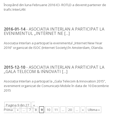
Începând din luna Februarie 2016 ICI- ROTLD a devenit partener de
trafic InterLAN
2016-01-14
- ASOCIAȚIA INTERLAN A PARTICIPAT LA
EVENIMENTUL „INTERNET NE […]
Asociația Interlan a participat la evenimentul „Internet New Year
2016” organizat de ISOC (Internet Society) în Amsterdam, Olanda.
2015-12-10
- ASOCIAȚIA INTERLAN A PARTICIPAT LA
„GALA TELECOM & INNOVATI […]
Asociația Interlan a participat la „Gala Telecom & Innovation 2015”,
eveniment organizat de Comunicații Mobile în data de 10 Decembrie
2015
Pagina 9 din 27
«
Prima
«
...
7
8
9
10
11
...
20
...
»
Ultima »