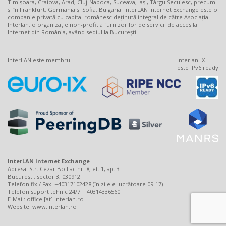
Timișoara, Craiova, Arad, Cluj-Napoca, Suceava, Iași, Târgu Secuiesc, precum
și în Frankfurt, Germania și Sofia, Bulgaria. InterLAN Internet Exchange este o
companie privată cu capital românesc deținută integral de către Asociația
Interlan, o organizație non-profit a furnizorilor de servicii de acces la
Internet din România, având sediul la București.
InterLAN este membru:
Interlan-IX
este IPv6 ready
InterLAN Internet Exchange
Adresa: Str. Cezar Bolliac nr. 8, et. 1, ap. 3
București, sector 3, 030912
Telefon fix / Fax: +40317102428 (în zilele lucrătoare 09-17)
Telefon suport tehnic 24/7: +40314336560
E-Mail: office [at] interlan.ro
Website:
www.interlan.ro