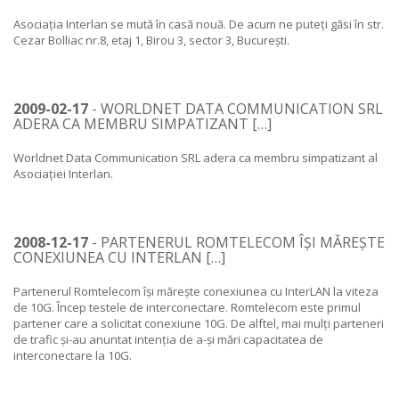
Asociația Interlan se mută în casă nouă. De acum ne puteți găsi în str.
Cezar Bolliac nr.8, etaj 1, Birou 3, sector 3, București.
2009-02-17
- WORLDNET DATA COMMUNICATION SRL
ADERA CA MEMBRU SIMPATIZANT […]
Worldnet Data Communication SRL adera ca membru simpatizant al
Asociației Interlan.
2008-12-17
- PARTENERUL ROMTELECOM ÎȘI MĂREȘTE
CONEXIUNEA CU INTERLAN […]
Partenerul Romtelecom își mărește conexiunea cu InterLAN la viteza
de 10G. Încep testele de interconectare. Romtelecom este primul
partener care a solicitat conexiune 10G. De alftel, mai mulți parteneri
de trafic și-au anuntat intenția de a-și mări capacitatea de
interconectare la 10G.