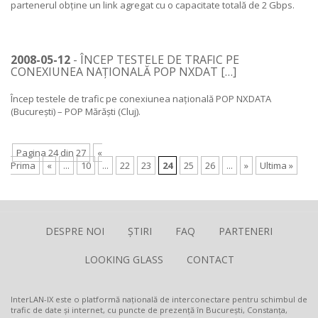
partenerul obține un link agregat cu o capacitate totală de 2 Gbps.
2008-05-12
- ÎNCEP TESTELE DE TRAFIC PE
CONEXIUNEA NAȚIONALĂ POP NXDAT […]
Încep testele de trafic pe conexiunea națională POP NXDATA
(București) – POP Mărăști (Cluj).
Pagina 24 din 27
«
Prima
«
...
10
...
22
23
24
25
26
...
»
Ultima »
DESPRE NOI
ȘTIRI
FAQ
PARTENERI
LOOKING GLASS
CONTACT
InterLAN-IX este o platformă națională de interconectare pentru schimbul de
trafic de date și internet, cu puncte de prezență în București, Constanța,