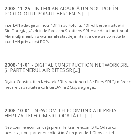
2008-11-25
- INTERLAN ADAUGĂ UN NOU POP ÎN
PORTOFOLIU. POP-UL BERCENI S […]
InterLAN adaugă un nou POP în portofoliu. POP-ul Berceni situat în
Str. Obregia, găzduit de Padicom Solutions SRL este deja funcțional.
Mai mulți membri și-au manifestat deja intenția de a se conecta la
InterLAN prin acest POP.
2008-11-01
- DIGITAL CONSTRUCTION NETWORK SRL
ȘI PARTENERUL AIR BITES SR […]
Digital Construction Network SRL și partenerul Air Bites SRL își măresc
fiecare capacitatea cu InterLAN la 2 Gbps agregat.
2008-10-01
- NEWCOM TELECOMUNICAȚII PREIA
HERTZA TELECOM SRL. ODATĂ CU […]
Newcom Telecomunicații preia Hertza Telecom SRL. Odată cu
aceasta, noul partener solicită încă un port de 1 Gbps astfel