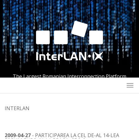
The Largest Romanian Interconnection Platform
Togg
navi
INTERLAN
2009-04-27
- PARTICIPAREA LA CEL DE-AL 14-LEA