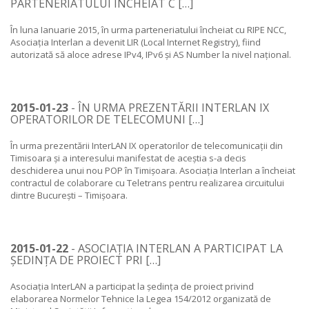
PARTENERIATULUI ÎNCHEIAT C […]
În luna Ianuarie 2015, în urma parteneriatului încheiat cu RIPE NCC,
Asociația Interlan a devenit LIR (Local Internet Registry), fiind
autorizată să aloce adrese IPv4, IPv6 și AS Number la nivel național.
2015-01-23
- ÎN URMA PREZENTĂRII INTERLAN IX
OPERATORILOR DE TELECOMUNI […]
În urma prezentării InterLAN IX operatorilor de telecomunicații din
Timisoara și a interesului manifestat de aceștia s-a decis
deschiderea unui nou POP în Timișoara. Asociația Interlan a încheiat
contractul de colaborare cu Teletrans pentru realizarea circuitului
dintre București – Timișoara.
2015-01-22
- ASOCIAȚIA INTERLAN A PARTICIPAT LA
ȘEDINȚA DE PROIECT PRI […]
Asociația InterLAN a participat la ședința de proiect privind
elaborarea Normelor Tehnice la Legea 154/2012 organizată de