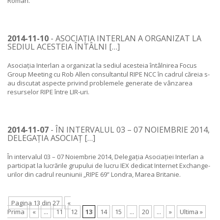
Român.
2014-11-10
- ASOCIAȚIA INTERLAN A ORGANIZAT LA
SEDIUL ACESTEIA ÎNTÂLNI […]
Asociația Interlan a organizat la sediul acesteia întâlnirea Focus
Group Meeting cu Rob Allen consultantul RIPE NCC în cadrul căreia s-
au discutat aspecte privind problemele generate de vânzarea
resurselor RIPE între LIR-uri.
2014-11-07
- ÎN INTERVALUL 03 – 07 NOIEMBRIE 2014,
DELEGAȚIA ASOCIAȚ […]
În intervalul 03 – 07 Noiembrie 2014, Delegația Asociației Interlan a
participat la lucrările grupului de lucru IEX dedicat Internet Exchange-
urilor din cadrul reuniunii „RIPE 69” Londra, Marea Britanie.
Pagina 13 din 27
«
Prima
«
...
11
12
13
14
15
...
20
...
»
Ultima »