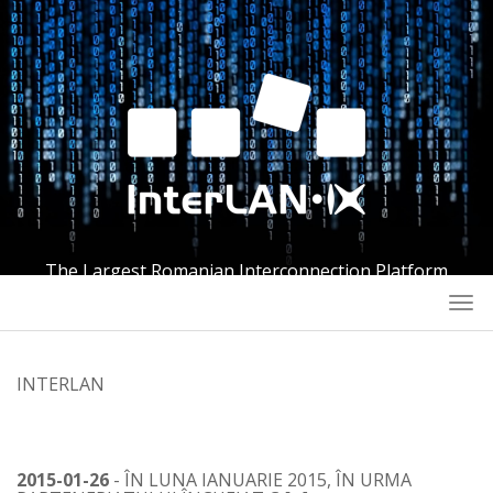
The Largest Romanian Interconnection Platform
Togg
navi
INTERLAN
2015-01-26
- ÎN LUNA IANUARIE 2015, ÎN URMA