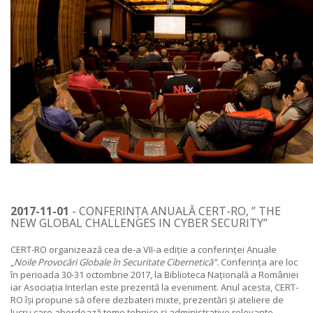
2017-11-01
- CONFERINȚA ANUALĂ CERT-RO, ” THE
NEW GLOBAL CHALLENGES IN CYBER SECURITY”
CERT-RO organizează cea de-a VII-a ediție a conferinței Anuale
„
Noile Provocări Globale în Securitate Cibernetică”.
Conferința are loc
în perioada 30-31 octombrie 2017, la Biblioteca Națională a României
iar Asociația Interlan este prezentă la eveniment. Anul acesta, CERT-
RO își propune să ofere dezbateri mixte, prezentări și ateliere de
lucru care abordează teme tehnice și administrative relevante