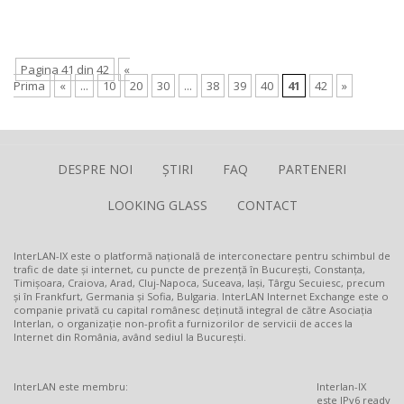
Pagina 41 din 42
«
Prima
«
...
10
20
30
...
38
39
40
41
42
»
DESPRE NOI
ȘTIRI
FAQ
PARTENERI
LOOKING GLASS
CONTACT
InterLAN-IX este o platformă națională de interconectare pentru schimbul de
trafic de date și internet, cu puncte de prezență în București, Constanța,
Timișoara, Craiova, Arad, Cluj-Napoca, Suceava, Iași, Târgu Secuiesc, precum
și în Frankfurt, Germania și Sofia, Bulgaria. InterLAN Internet Exchange este o
companie privată cu capital românesc deținută integral de către Asociația
Interlan, o organizație non-profit a furnizorilor de servicii de acces la
Internet din România, având sediul la București.
InterLAN este membru:
Interlan-IX
este IPv6 ready