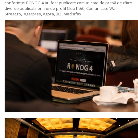
conferinței RONOG 4 au fost publicate comunicate de presă de către
diverse publicații online de profil
Club IT&C
,
Comunicate Wall-
Street.ro
,
Agerpres
,
Agora
,
BIZ,
Mediafax.