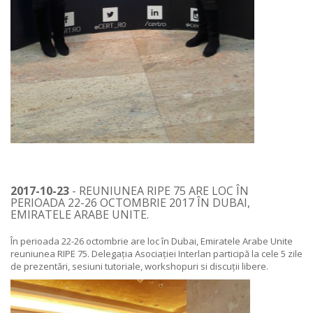
2017-10-23
- REUNIUNEA RIPE 75 ARE LOC ÎN
PERIOADA 22-26 OCTOMBRIE 2017 ÎN DUBAI,
EMIRATELE ARABE UNITE.
În perioada 22-26 octombrie are loc în Dubai, Emiratele Arabe Unite
reuniunea RIPE 75
. Delegația Asociației Interlan participă la cele 5 zile
de prezentări, sesiuni tutoriale, workshopuri si discuții libere.