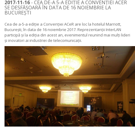
2017-11-16
- CEA DE-A 5-A EDIȚIE A CONVENȚIEI ACER
SE DESFĂȘOARĂ ÎN DATA DE 16 NOIEMBRIE LA
BUCUREȘTI
Cea de
a-5-a ediție a Convenției ACeR
are loc la hotelul Marriott,
București, în data de 16 noiembrie 2017. Reprezentanții InterLAN
participă și la ediția din acest an, evenimentul reunind mai mulți lideri
și inovatori ai industriei de telecomunicații.